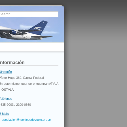
Información
Dirección
Víctor Hugo 369, Capital Federal.
En este mismo lugar se encuentran ATVLA
y OSTVLA
Teléfonos
4635-9003 / 2100-0660
E-Mails
asociacion@tecnicosdevuelo.org.ar