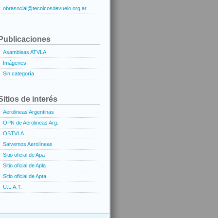
obrasocial@tecnicosdevuelo.org.ar
Publicaciones
Asambleas ATVLA
Imágenes
Sin categoría
Sitios de interés
Aerolineas Argentinas
OPN de Aerolineas Arg.
OSTVLA
Salvemos Aerolíneas
Sitio oficial de Apa
Sitio oficial de Apla
Sitio oficial de Apta
U.L.A.T.