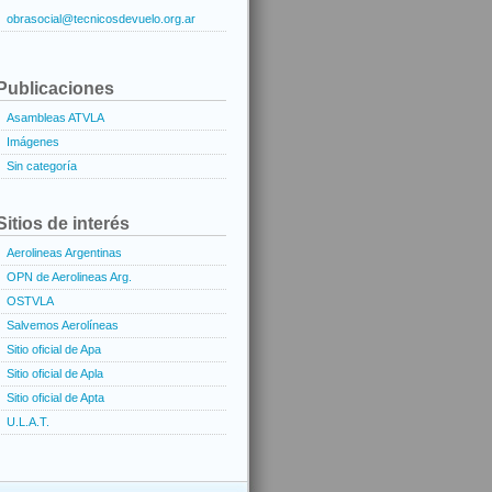
obrasocial@tecnicosdevuelo.org.ar
Publicaciones
Asambleas ATVLA
Imágenes
Sin categoría
Sitios de interés
Aerolineas Argentinas
OPN de Aerolineas Arg.
OSTVLA
Salvemos Aerolíneas
Sitio oficial de Apa
Sitio oficial de Apla
Sitio oficial de Apta
U.L.A.T.