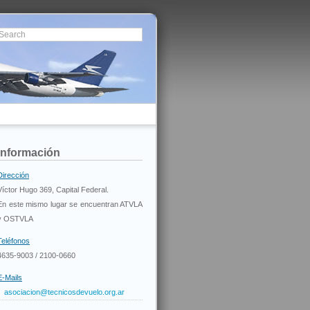
Información
Dirección
Víctor Hugo 369, Capital Federal.
En este mismo lugar se encuentran ATVLA
y OSTVLA
Teléfonos
4635-9003 / 2100-0660
E-Mails
asociacion@tecnicosdevuelo.org.ar