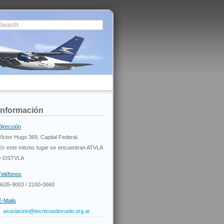
Información
Dirección
Víctor Hugo 369, Capital Federal.
En este mismo lugar se encuentran ATVLA
y OSTVLA
Teléfonos
4635-9003 / 2100-0660
E-Mails
asociacion@tecnicosdevuelo.org.ar