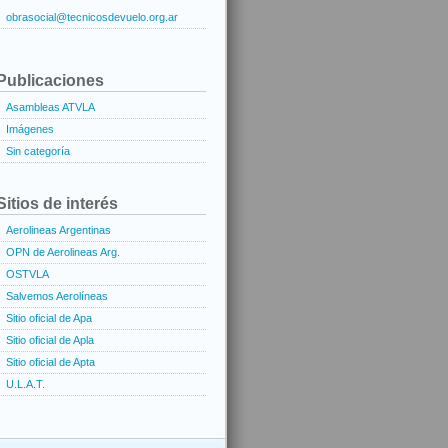
obrasocial@tecnicosdevuelo.org.ar
Publicaciones
Asambleas ATVLA
Imágenes
Sin categoría
Sitios de interés
Aerolineas Argentinas
OPN de Aerolineas Arg.
OSTVLA
Salvemos Aerolíneas
Sitio oficial de Apa
Sitio oficial de Apla
Sitio oficial de Apta
U.L.A.T.